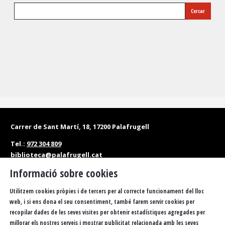
Cercar
Carrer de Sant Martí, 18, 17200 Palafrugell
Tel.:
972 304 809
biblioteca@palafrugell.cat
Informació sobre cookies
Matins: de dilluns a dissabte, de 10 a 13.30 h
Tardes: de dilluns a divendres, de 16.30 a 20 h
Utilitzem cookies pròpies i de tercers per al correcte funcionament del lloc
web, i si ens dona el seu consentiment, també farem servir cookies per
Accessibilitat
Política de privacitat
Sitemap
recopilar dades de les seves visites per obtenir estadístiques agregades per
millorar els nostres serveis i mostrar publicitat relacionada amb les seves