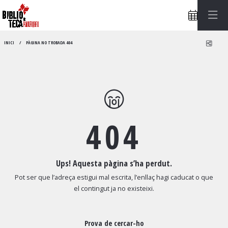
Compa
INICI
PÀGINA NO TROBADA 404
404
Ups! Aquesta pàgina s’ha perdut.
Pot ser que l’adreça estigui mal escrita, l’enllaç hagi caducat o que
el contingut ja no existeixi.
Prova de cercar-ho