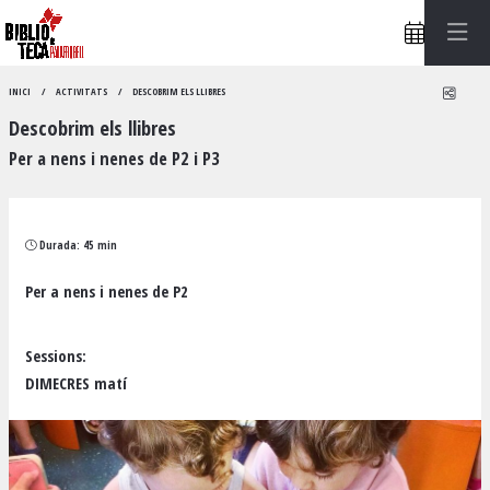
Compa
INICI
ACTIVITATS
DESCOBRIM ELS LLIBRES
Descobrim els llibres
Per a nens i nenes de P2 i P3
Durada:
45 min
Per a nens i nenes de P2
Sessions:
DIMECRES matí