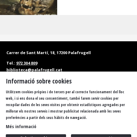
Carrer de Sant Martí, 18, 17200 Palafrugell
Tel.:
972 304 809
biblioteca@palafrugell.cat
Informació sobre cookies
Matins: de dilluns a dissabte, de 10 a 13.30 h
Tardes: de dilluns a divendres, de 16.30 a 20 h
Utilitzem cookies pròpies i de tercers per al correcte funcionament del lloc
web, i si ens dona el seu consentiment, també farem servir cookies per
recopilar dades de les seves visites per obtenir estadístiques agregades per
Accessibilitat
Política de privacitat
Sitemap
millorar els nostres serveis i mostrar publicitat relacionada amb les seves
Avís Legal
Ús de Cookies
FAQS
Butlletí
Contacteu
preferències a partir dels seus hàbits de navegació.
Més informació