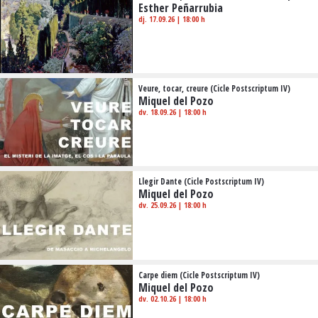
Esther Peñarrubia
dj. 17.09.26
|
18:00 h
Veure, tocar, creure (Cicle Postscriptum IV)
Miquel del Pozo
dv. 18.09.26
|
18:00 h
Llegir Dante (Cicle Postscriptum IV)
Miquel del Pozo
dv. 25.09.26
|
18:00 h
Carpe diem (Cicle Postscriptum IV)
Miquel del Pozo
dv. 02.10.26
|
18:00 h