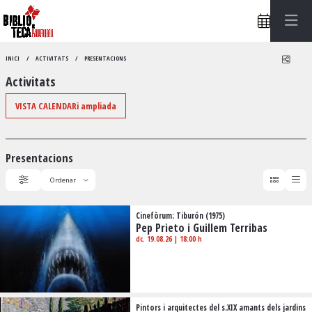
Compa
INICI
ACTIVITATS
PRESENTACIONS
Activitats
VISTA CALENDARi ampliada
Presentacions
Ordenar
Filtrar
Ordenar per
Cinefòrum: Tiburón (1975)
Pep Prieto i Guillem Terribas
dc. 19.08.26
|
18:00 h
Pintors i arquitectes del s.XIX amants dels jardins