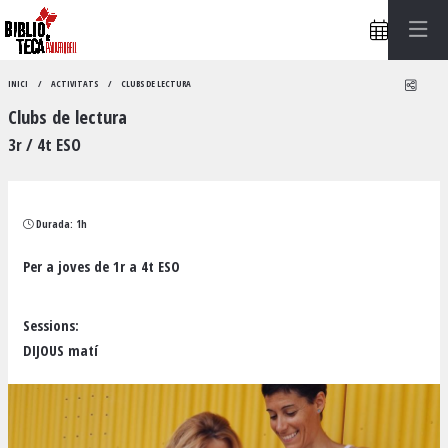
Compa
INICI
ACTIVITATS
CLUBS DE LECTURA
Clubs de lectura
3r / 4t ESO
Durada:
1h
Per a joves de 1r a 4t ESO
Sessions:
DIJOUS matí