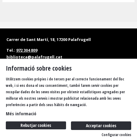
Carrer de Sant Martí, 18, 17200 Palafrugell
Tel.:
972 304 809
biblioteca@palafrugell.cat
Informació sobre cookies
Matins: de dilluns a dissabte, de 10 a 13.30 h
Tardes: de dilluns a divendres, de 16.30 a 20 h
Utilitzem cookies pròpies i de tercers per al correcte funcionament del lloc
web, i si ens dona el seu consentiment, també farem servir cookies per
Accessibilitat
Política de privacitat
Sitemap
recopilar dades de les seves visites per obtenir estadístiques agregades per
millorar els nostres serveis i mostrar publicitat relacionada amb les seves
Avís Legal
Ús de Cookies
FAQS
Butlletí
Contacteu
preferències a partir dels seus hàbits de navegació.
Més informació
Rebutjar cookies
Acceptar cookies
Configurar cookies