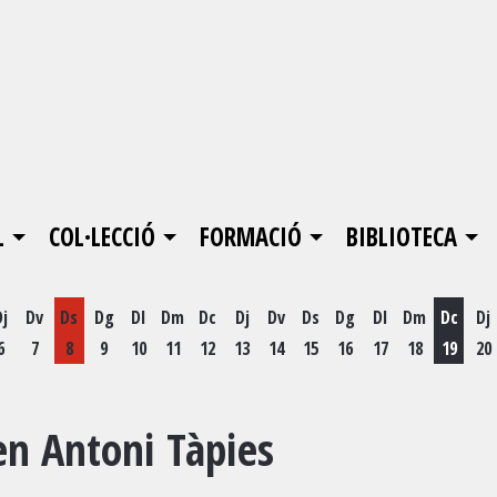
L
COL·LECCIÓ
FORMACIÓ
BIBLIOTECA
Dj
Dv
Ds
Dg
Dl
Dm
Dc
Dj
Dv
Ds
Dg
Dl
Dm
Dc
Dj
6
7
8
9
10
11
12
13
14
15
16
17
18
19
20
Dimecr
en Antoni Tàpies