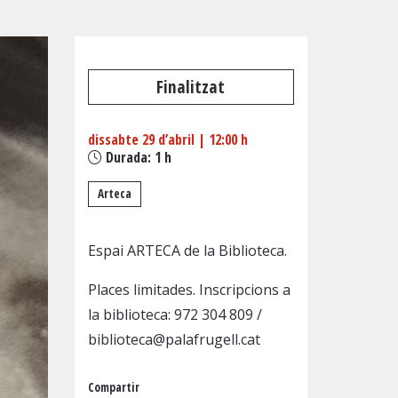
Finalitzat
dissabte 29 d’abril
|
12:00 h
Durada:
1 h
Arteca
Espai ARTECA de la Biblioteca.
Places limitades. Inscripcions a
la biblioteca:
972 304 809
/
biblioteca@palafrugell.cat
Compartir