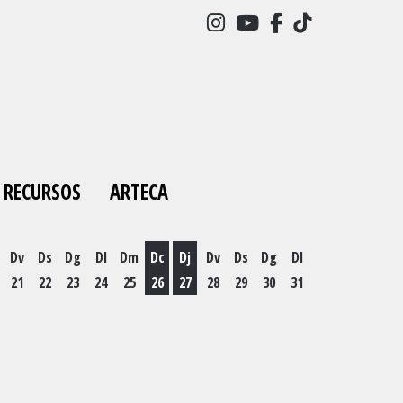
Link a instagram
Link a youtube
Link a facebo
Link a tick
RECURSOS
ARTECA
Dv
Ds
Dg
Dl
Dm
Dc
Dj
Dv
Ds
Dg
Dl
21
22
23
24
25
26
27
28
29
30
31
es 19 d'agost
Dimecres 26 d'agost
Dijous 27 d'agost