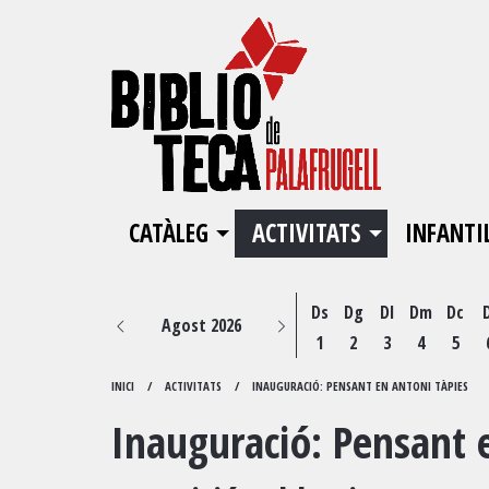
CATÀLEG
ACTIVITATS
INFANTI
Ds
Dg
Dl
Dm
Dc
Agost 2026
1
2
3
4
5
INICI
ACTIVITATS
INAUGURACIÓ: PENSANT EN ANTONI TÀPIES
Inauguració: Pensant 