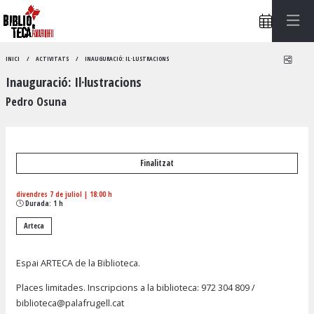
Compa
INICI
ACTIVITATS
INAUGURACIÓ: IL·LUSTRACIONS
Inauguració: Il·lustracions
Pedro Osuna
Finalitzat
divendres 7 de juliol
|
18:00 h
Durada:
1 h
Arteca
Espai ARTECA de la Biblioteca.
Places limitades. Inscripcions a la biblioteca:
972 304 809
/
biblioteca@palafrugell.cat