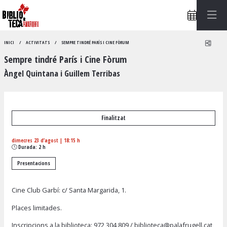
Compa
INICI
ACTIVITATS
SEMPRE TINDRÉ PARÍS I CINE FÒRUM
Sempre tindré París i Cine Fòrum
Àngel Quintana i Guillem Terribas
Finalitzat
dimecres 23 d’agost
|
18:15 h
Durada:
2 h
Presentacions
Cine Club Garbí: c/ Santa Margarida, 1.
Places limitades.
Inscripcions a la biblioteca:
972 304 809
/
biblioteca@palafrugell.cat