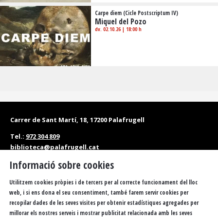
Carpe diem (Cicle Postscriptum IV)
Miquel del Pozo
dv. 02.10.26
|
18:00 h
Carrer de Sant Martí, 18, 17200 Palafrugell
Tel.:
972 304 809
biblioteca@palafrugell.cat
Informació sobre cookies
Matins: de dilluns a dissabte, de 10 a 13.30 h
Tardes: de dilluns a divendres, de 16.30 a 20 h
Utilitzem cookies pròpies i de tercers per al correcte funcionament del lloc
web, i si ens dona el seu consentiment, també farem servir cookies per
recopilar dades de les seves visites per obtenir estadístiques agregades per
Accessibilitat
Política de privacitat
Sitemap
millorar els nostres serveis i mostrar publicitat relacionada amb les seves
Avís Legal
Ús de Cookies
FAQS
Butlletí
Contacteu