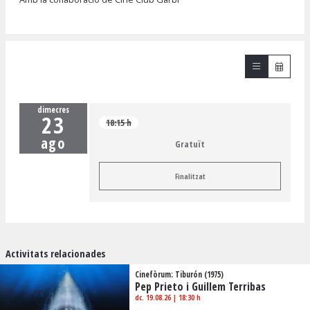
dimecres
23
18:15 h
ago
Gratuït
Finalitzat
Activitats relacionades
Cinefòrum: Tiburón (1975)
Pep Prieto i Guillem Terribas
dc. 19.08.26
|
18:30 h