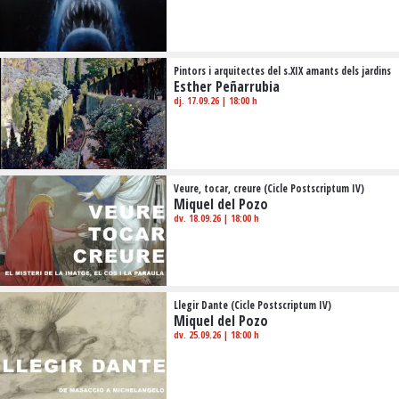
Pintors i arquitectes del s.XIX amants dels jardins
Esther Peñarrubia
dj. 17.09.26
|
18:00 h
Veure, tocar, creure (Cicle Postscriptum IV)
Miquel del Pozo
dv. 18.09.26
|
18:00 h
Llegir Dante (Cicle Postscriptum IV)
Miquel del Pozo
dv. 25.09.26
|
18:00 h