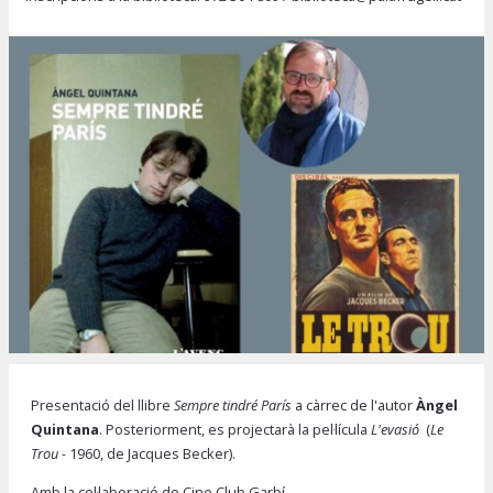
Diapositiva 1 de 1
Presentació del llibre
Sempre tindré París
a càrrec de l'autor
Àngel
Quintana
.
Posteriorment, es projectarà la pel·lícula
L'evasió
(
Le
Trou -
1960, de Jacques Becker).
Amb la col·laboració de Cine Club Garbí