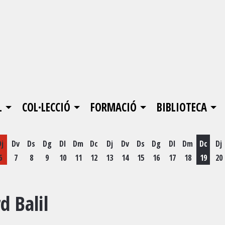
L
COL·LECCIÓ
FORMACIÓ
BIBLIOTECA
Dj
Dv
Ds
Dg
Dl
Dm
Dc
Dj
Dv
Ds
Dg
Dl
Dm
Dc
Dj
6
7
8
9
10
11
12
13
14
15
16
17
18
19
20
Dimecr
d Balil