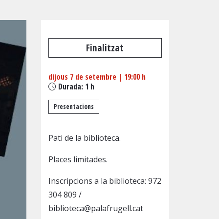
Finalitzat
dijous 7 de setembre
|
19:00 h
Durada:
1 h
Presentacions
Pati de la biblioteca.
Places limitades.
Inscripcions a la biblioteca:
972
304 809
/
biblioteca@palafrugell.cat