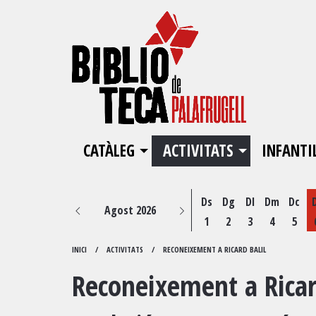
CATÀLEG
ACTIVITATS
INFANTI
Ds
Dg
Dl
Dm
Dc
Agost 2026
1
2
3
4
5
INICI
ACTIVITATS
RECONEIXEMENT A RICARD BALIL
Reconeixement a Ricar