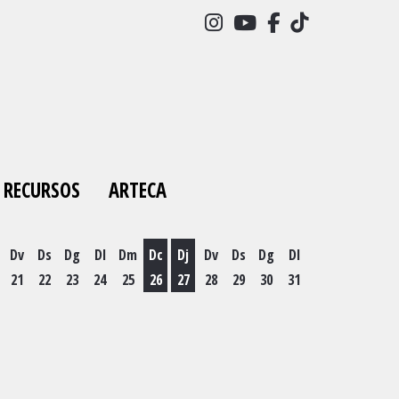
Link a instagram
Link a youtube
Link a facebo
Link a tick
RECURSOS
ARTECA
Dv
Ds
Dg
Dl
Dm
Dc
Dj
Dv
Ds
Dg
Dl
21
22
23
24
25
26
27
28
29
30
31
es 19 d'agost
Dimecres 26 d'agost
Dijous 27 d'agost