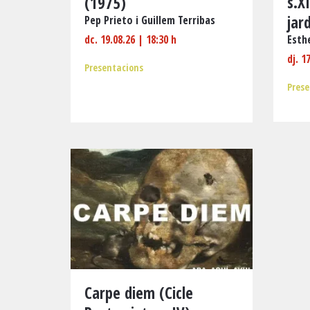
s.X
(1975)
jar
Pep Prieto i Guillem Terribas
dc. 19.08.26
|
18:30 h
Esth
dj. 1
Presentacions
Prese
Carpe diem (Cicle