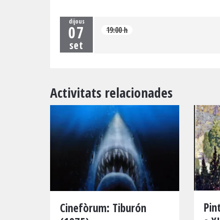
dijous
07
19:00 h
set
Activitats relacionades
Pin
Cinefòrum: Tiburón