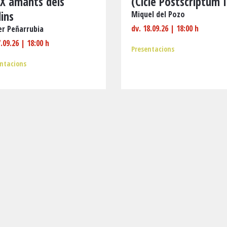
IX amants dels
(Cicle Postscriptum 
dins
Miquel del Pozo
dv. 18.09.26
|
18:00 h
er Peñarrubia
7.09.26
|
18:00 h
Presentacions
ntacions