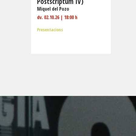
Postscriptum IV)
Miquel del Pozo
dv. 02.10.26
|
18:00 h
Presentacions