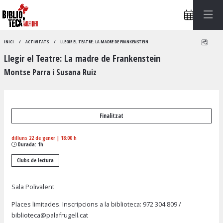
Compa
INICI
ACTIVITATS
LLEGIR EL TEATRE: LA MADRE DE FRANKENSTEIN
Llegir el Teatre: La madre de Frankenstein
Montse Parra i Susana Ruiz
Finalitzat
dilluns 22 de gener
|
18:00 h
Durada:
1h
Clubs de lectura
Sala Polivalent
Places limitades. Inscripcions a la biblioteca:
972 304 809
/
biblioteca@palafrugell.cat