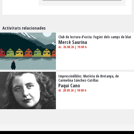
Activitats relacionades
Club de lectura d'estiu: Fugint dels camps de blat
Mercè Saurina
dc. 26.08.26
|
19:00 h
Imprescindibles: Matèria de Bretanya, de
Carmelina Sánchez-Cutillas
Paqui Cano
dl. 28.09.26
|
18:00 h