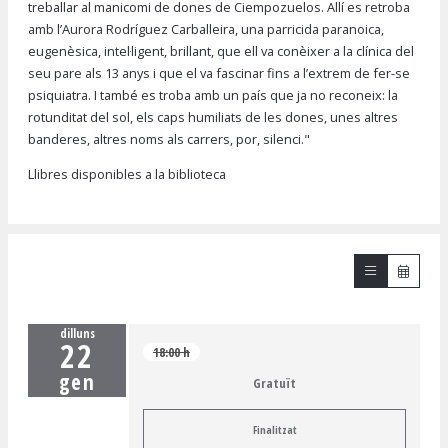
treballar al manicomi de dones de Ciempozuelos. Allí es retroba
amb l’Aurora Rodríguez Carballeira, una parricida paranoica,
eugenèsica, intel·ligent, brillant, que ell va conèixer a la clínica del
seu pare als 13 anys i que el va fascinar fins a l’extrem de fer-se
psiquiatra. I també es troba amb un país que ja no reconeix: la
rotunditat del sol, els caps humiliats de les dones, unes altres
banderes, altres noms als carrers, por, silenci."
Llibres disponibles a la biblioteca
dilluns
22
18:00 h
gen
Gratuït
Finalitzat