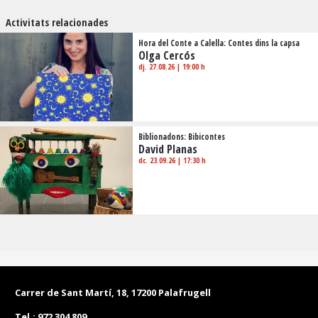
Activitats relacionades
Hora del Conte a Calella: Contes dins la capsa
Olga Cercós
dj. 27.08.26
|
19:00 h
Biblionadons: Bibicontes
David Planas
dc. 23.09.26
|
17:30 h
Carrer de Sant Martí, 18, 17200 Palafrugell
Tel.:
972 304 809