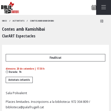
Compa
INICI
ACTIVITATS
CONTES AMB KAMISHIBAI
Contes amb Kamishibai
ClarART Espectacles
Finalitzat
dimecres 20 de setembre
|
17:30 h
Durada:
1h
Activitats infantils
Sala Polivalent
Places limitades. Inscripcions a la biblioteca: 972 304 809 /
biblioteca@palafrugell.cat