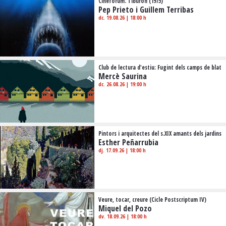
Cinefòrum: Tiburón (1975)
Pep Prieto i Guillem Terribas
dc. 19.08.26
|
18:00 h
Club de lectura d'estiu: Fugint dels camps de blat
Mercè Saurina
dc. 26.08.26
|
19:00 h
Pintors i arquitectes del s.XIX amants dels jardins
Esther Peñarrubia
dj. 17.09.26
|
18:00 h
Veure, tocar, creure (Cicle Postscriptum IV)
Miquel del Pozo
dv. 18.09.26
|
18:00 h