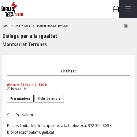
Compa
INICI
ACTIVITATS
DIÀLEGS PER A LA IGUALTAT
Diàlegs per a la igualtat
Montserrat Terrones
Finalitzat
dimecres 24 d’abril
|
18:00 h
Durada:
1h
Presentacions
Clubs de lectura
Sala Polivalent.
Places limitades. Inscripcions a la biblioteca:
972 304 809
/
biblioteca@palafrugell.cat