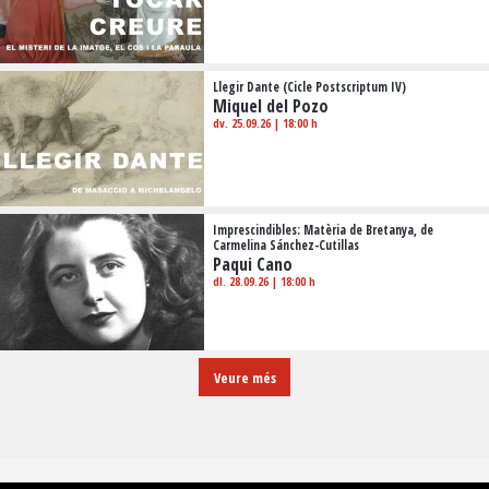
Llegir Dante (Cicle Postscriptum IV)
Miquel del Pozo
dv. 25.09.26
|
18:00 h
Imprescindibles: Matèria de Bretanya, de
Carmelina Sánchez-Cutillas
Paqui Cano
dl. 28.09.26
|
18:00 h
Veure més