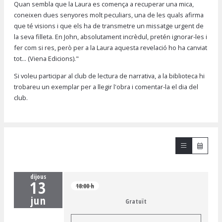
Quan sembla que la Laura es comença a recuperar una mica,
coneixen dues senyores molt peculiars, una de les quals afirma
que té visions i que els ha de transmetre un missatge urgent de
la seva filleta. En John, absolutament incrèdul, pretén ignorar-les i
fer com si res, però per a la Laura aquesta revelació ho ha canviat
tot... (Viena Edicions)."
Si voleu participar al club de lectura de narrativa, a la biblioteca hi
trobareu un exemplar per a llegir l'obra i comentar-la el dia del
club.
dijous
13
18:00 h
jun
Gratuït