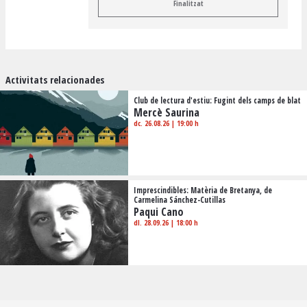
Finalitzat
Activitats relacionades
Club de lectura d'estiu: Fugint dels camps de blat
Mercè Saurina
dc. 26.08.26
|
19:00 h
Imprescindibles: Matèria de Bretanya, de
Carmelina Sánchez-Cutillas
Paqui Cano
dl. 28.09.26
|
18:00 h