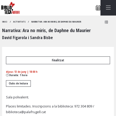
Compa
INICI
ACTIVITATS
NARRATIVA: ARA NO MIRIS, DE DAPHNE DU MAURIER
Narrativa: Ara no miris, de Daphne du Maurier
David Figarola i Sandra Bisbe
Finalitzat
dijous 13 de juny
|
18:00 h
Durada:
1 hora
Clubs de lectura
Sala polivalent.
Places limitades. Inscripcions a la biblioteca:
972 304 809
/
biblioteca@palafrugell.cat