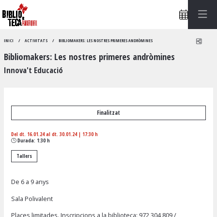
Compa
INICI
ACTIVITATS
BIBLIOMAKERS: LES NOSTRES PRIMERES ANDRÒMINES
Bibliomakers: Les nostres primeres andròmines
Innova't Educació
Finalitzat
Del dt. 16.01.24
al dt. 30.01.24
|
17:30 h
Durada:
1:30 h
Tallers
De 6 a 9 anys
Sala Polivalent
Places limitades. Inscripcions a la biblioteca:
972 304 809
/