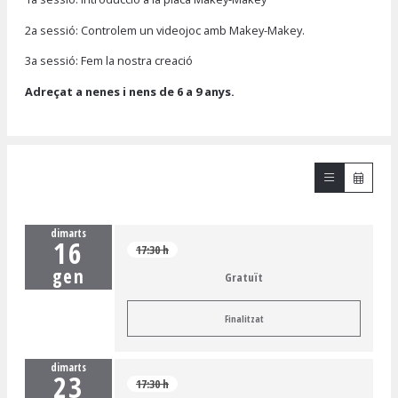
2a sessió: Controlem un videojoc amb Makey-Makey.
3a sessió: Fem la nostra creació
Adreçat a nenes i nens de 6 a 9 anys.
dimarts
16
17:30 h
gen
Gratuït
Finalitzat
dimarts
23
17:30 h