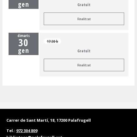
gen
Gratuït
Finalitzat
dimarts
30
17:30 h
gen
Gratuït
Finalitzat
Carrer de Sant Martí, 18, 17200 Palafrugell
Tel.:
972 304 809