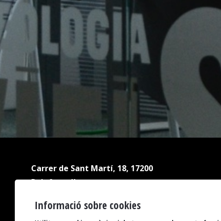
Carrer de Sant Martí, 18, 17200
Palafrugell
Tel.:
972 304 809
Informació sobre cookies
biblioteca@palafrugell.cat