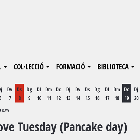
L
COL·LECCIÓ
FORMACIÓ
BIBLIOTECA
Dj
Dv
Ds
Dg
Dl
Dm
Dc
Dj
Dv
Ds
Dg
Dl
Dm
Dc
Dj
6
7
8
9
10
11
12
13
14
15
16
17
18
19
20
Dimecr
E DAY)
rove Tuesday (Pancake day)