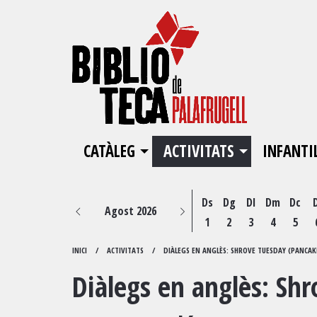
CATÀLEG
ACTIVITATS
INFANTI
Ds
Dg
Dl
Dm
Dc
Agost 2026
1
2
3
4
5
INICI
ACTIVITATS
DIÀLEGS EN ANGLÈS: SHROVE TUESDAY (PANCAK
Diàlegs en anglès: Sh