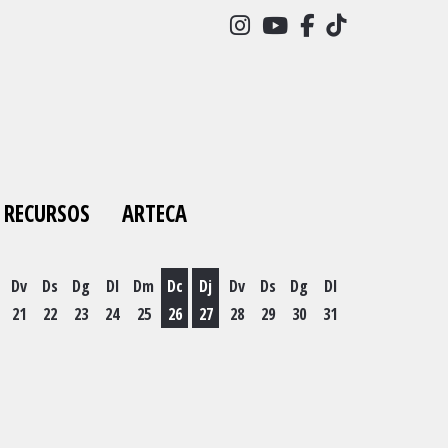
Link a instagram
Link a youtube
Link a facebo
Link a tick
RECURSOS
ARTECA
Dv
Ds
Dg
Dl
Dm
Dc
Dj
Dv
Ds
Dg
Dl
21
22
23
24
25
26
27
28
29
30
31
es 19 d'agost
Dimecres 26 d'agost
Dijous 27 d'agost