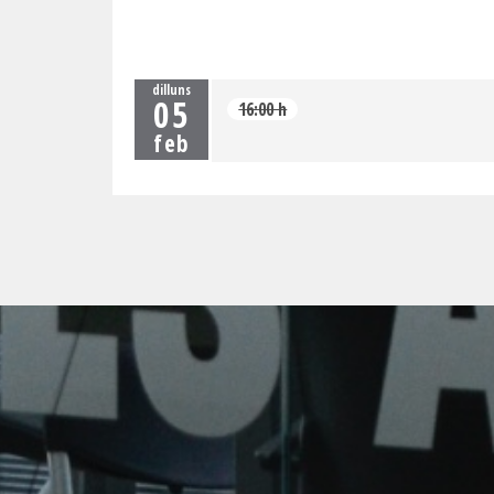
dilluns
05
16:00 h
feb