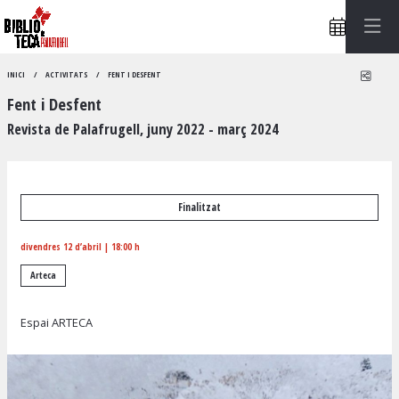
Compa
INICI
ACTIVITATS
FENT I DESFENT
Fent i Desfent
Revista de Palafrugell, juny 2022 - març 2024
Finalitzat
divendres 12 d’abril
|
18:00 h
Arteca
Espai ARTECA