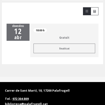
divendres
12
18:00 h
abr
Gratuït
Finalitzat
Carrer de Sant Martí, 18, 17200 Palafrugell
Tel.:
972 304 809
biblioteca@palafrugell.cat