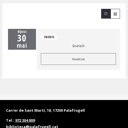
dijous
30
18:00 h
mai
Gratuït
Finalitzat
Carrer de Sant Martí, 18, 17200 Palafrugell
Tel.:
972 304 809
biblioteca@palafrugell.cat