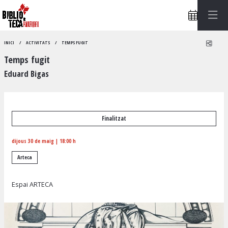
Compa
INICI
ACTIVITATS
TEMPS FUGIT
Temps fugit
Eduard Bigas
Finalitzat
dijous 30 de maig
|
18:00 h
Arteca
Espai ARTECA