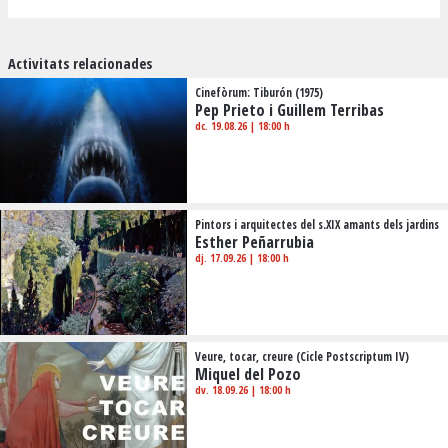
Activitats relacionades
Cinefòrum: Tiburón (1975)
Pep Prieto i Guillem Terribas
dc. 19.08.26
|
18:00 h
Pintors i arquitectes del s.XIX amants dels jardins
Esther Peñarrubia
dj. 17.09.26
|
18:00 h
Veure, tocar, creure (Cicle Postscriptum IV)
Miquel del Pozo
dv. 18.09.26
|
18:00 h