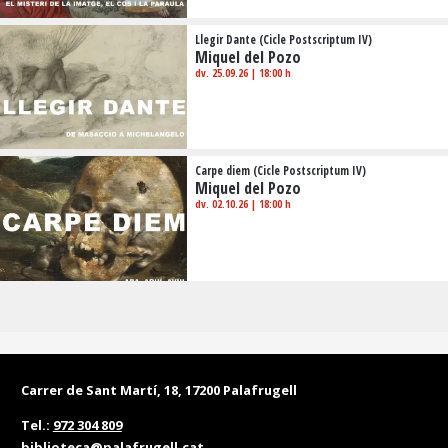
Llegir Dante (Cicle Postscriptum IV)
Miquel del Pozo
dv. 25.09.26
|
18:00 h
Carpe diem (Cicle Postscriptum IV)
Miquel del Pozo
dv. 02.10.26
|
18:00 h
Carrer de Sant Martí, 18, 17200 Palafrugell
Tel.:
972 304 809
biblioteca@palafrugell.cat