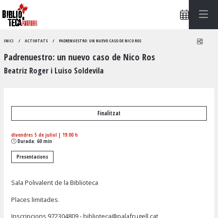
Compa
INICI
ACTIVITATS
PADRENUESTRO: UN NUEVO CASO DE NICO ROS
Padrenuestro: un nuevo caso de Nico Ros
Beatriz Roger i Luiso Soldevila
Finalitzat
divendres 5 de juliol
|
19:00 h
Durada:
60 min
Presentacions
Sala Polivalent de la Biblioteca
Places limitades.
Inscripcions
972304809
-
biblioteca@palafrugell.cat