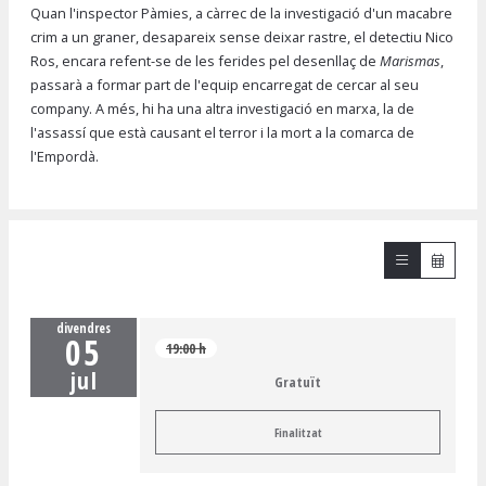
Quan l'inspector Pàmies, a càrrec de la investigació d'un macabre
crim a un graner, desapareix sense deixar rastre, el detectiu Nico
Ros, encara refent-se de les ferides pel desenllaç de
Marismas
,
passarà a formar part de l'equip encarregat de cercar al seu
company. A més, hi ha una altra investigació en marxa, la de
l'assassí que està causant el terror i la mort a la comarca de
l'Empordà.
divendres
05
19:00 h
jul
Gratuït
Finalitzat