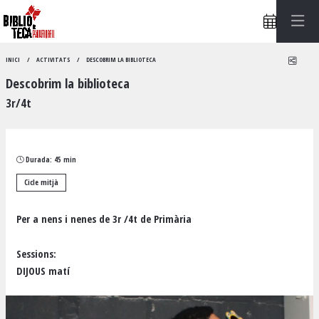
Compa
INICI
ACTIVITATS
DESCOBRIM LA BIBLIOTECA
Descobrim la biblioteca
3r/4t
Durada:
45 min
Cicle mitjà
Per a nens i nenes de 3r /4t de Primària
Sessions:
DIJOUS matí