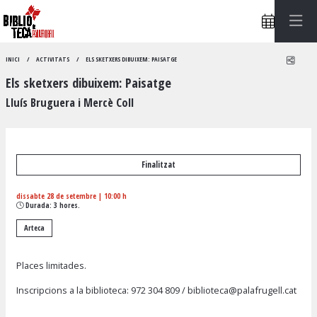
Compa
INICI
ACTIVITATS
ELS SKETXERS DIBUIXEM: PAISATGE
Els sketxers dibuixem: Paisatge
Lluís Bruguera i Mercè Coll
Finalitzat
dissabte 28 de setembre
|
10:00 h
Durada:
3 hores.
Arteca
Places limitades.
Inscripcions a la biblioteca:
972 304 809
/
biblioteca@palafrugell.cat