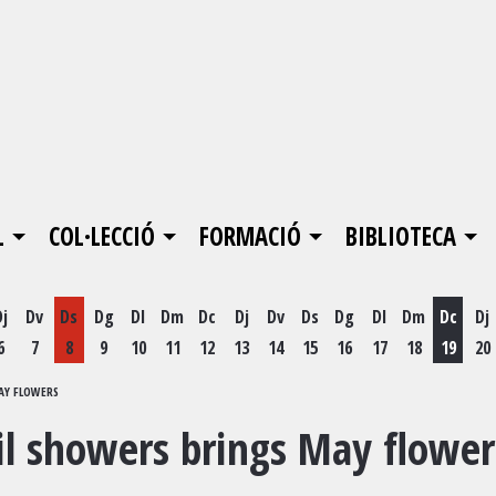
L
COL·LECCIÓ
FORMACIÓ
BIBLIOTECA
Dj
Dv
Ds
Dg
Dl
Dm
Dc
Dj
Dv
Ds
Dg
Dl
Dm
Dc
Dj
6
7
8
9
10
11
12
13
14
15
16
17
18
19
20
Dimecr
MAY FLOWERS
ril showers brings May flower