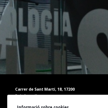
Carrer de Sant Martí, 18, 17200
Palafrugell
Tel.:
972 304 809
Informació sobre cookies