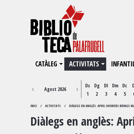
CATÀLEG
ACTIVITATS
INFANTI
Ds
Dg
Dl
Dm
Dc
Agost 2026
1
2
3
4
5
INICI
ACTIVITATS
DIÀLEGS EN ANGLÈS: APRIL SHOWERS BRINGS 
Diàlegs en anglès: Ap