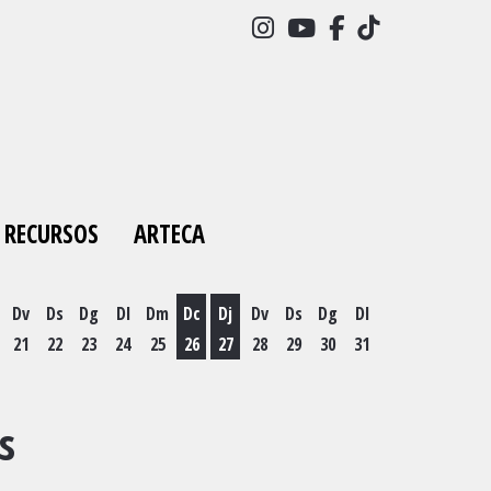
Link a instagram
Link a youtube
Link a facebo
Link a tick
RECURSOS
ARTECA
Dv
Ds
Dg
Dl
Dm
Dc
Dj
Dv
Ds
Dg
Dl
21
22
23
24
25
26
27
28
29
30
31
es 19 d'agost
Dimecres 26 d'agost
Dijous 27 d'agost
s