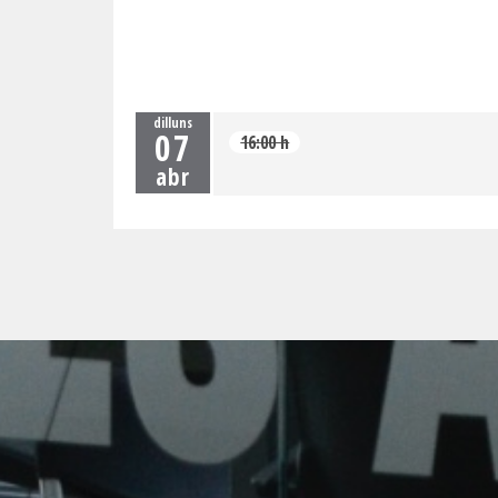
dilluns
07
16:00 h
abr