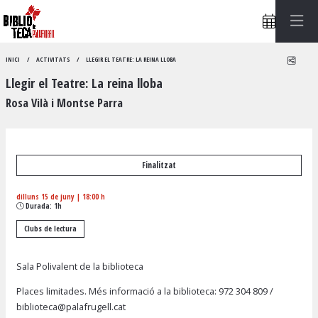
Compa
INICI
ACTIVITATS
LLEGIR EL TEATRE: LA REINA LLOBA
Llegir el Teatre: La reina lloba
Rosa Vilà i Montse Parra
Finalitzat
dilluns 15 de juny
|
18:00 h
Durada:
1h
Clubs de lectura
Sala Polivalent de la biblioteca
Places limitades. Més informació a la biblioteca:
972 304 809
/
biblioteca@palafrugell.cat