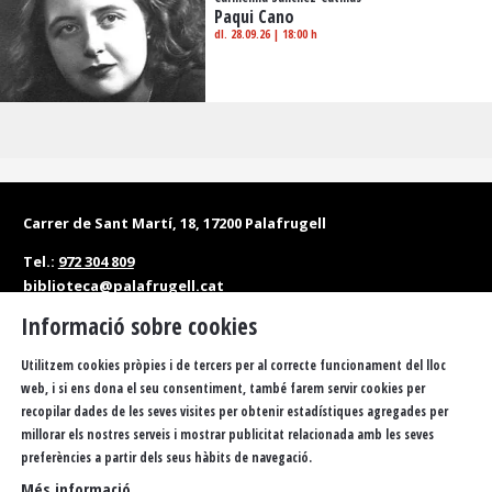
Paqui Cano
dl. 28.09.26
|
18:00 h
Carrer de Sant Martí, 18, 17200 Palafrugell
Tel.:
972 304 809
biblioteca@palafrugell.cat
Informació sobre cookies
Matins: de dilluns a dissabte, de 10 a 13.30 h
Tardes: de dilluns a divendres, de 16.30 a 20 h
Utilitzem cookies pròpies i de tercers per al correcte funcionament del lloc
web, i si ens dona el seu consentiment, també farem servir cookies per
Accessibilitat
Política de privacitat
Sitemap
recopilar dades de les seves visites per obtenir estadístiques agregades per
millorar els nostres serveis i mostrar publicitat relacionada amb les seves
Avís Legal
Ús de Cookies
FAQS
Butlletí
Contacteu
preferències a partir dels seus hàbits de navegació.
Més informació