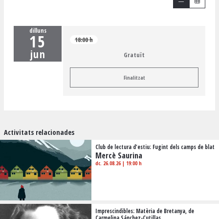
dilluns
15
18:00 h
jun
Gratuït
Finalitzat
Activitats relacionades
Club de lectura d'estiu: Fugint dels camps de blat
Mercè Saurina
dc. 26.08.26
|
19:00 h
Imprescindibles: Matèria de Bretanya, de
Carmelina Sánchez-Cutillas