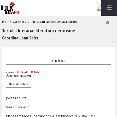
Compa
INICI
ACTIVITATS
TERTÚLIA LITERÀRIA: LITERATURA I EROTISME
Tertúlia literària: literatura i erotisme
Coordina: Joan Soler
Finalitzat
dimarts 14 d’abril
|
16:30 h
Durada:
1h 30 min
Clubs de lectura
Joves i adults
Sala Polivalent
Places limitades. Inscripcions a la biblioteca:
972 304 809
/