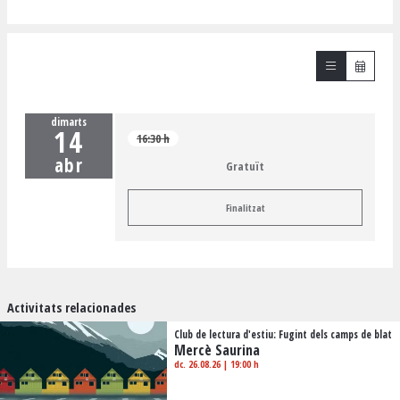
dimarts
14
16:30 h
abr
Gratuït
Finalitzat
Activitats relacionades
Club de lectura d'estiu: Fugint dels camps de blat
Mercè Saurina
dc. 26.08.26
|
19:00 h