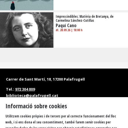
Imprescindibles: Matèria de Bretanya, de
Carmelina Sánchez-Cutillas
Paqui Cano
dl. 28.09.26
|
18:00 h
Carrer de Sant Martí, 18, 17200 Palafrugell
Tel.:
972 304 809
biblioteca@palafrugell.cat
Informació sobre cookies
Matins: de dilluns a dissabte, de 10 a 13.30 h
Tardes: de dilluns a divendres, de 16.30 a 20 h
Utilitzem cookies pròpies i de tercers per al correcte funcionament del lloc
web, i si ens dona el seu consentiment, també farem servir cookies per