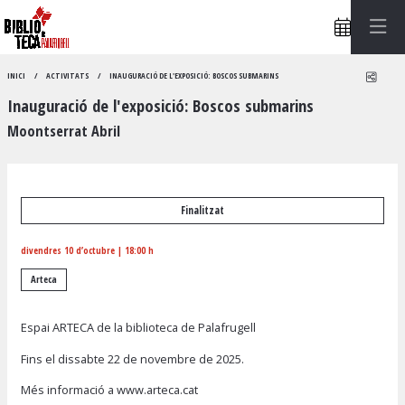
Compa
INICI
ACTIVITATS
INAUGURACIÓ DE L'EXPOSICIÓ: BOSCOS SUBMARINS
Inauguració de l'exposició: Boscos submarins
Moontserrat Abril
Finalitzat
divendres 10 d’octubre
|
18:00 h
Arteca
Espai ARTECA de la biblioteca de Palafrugell
Fins el dissabte 22 de novembre de 2025.
Més informació a
www.arteca.cat