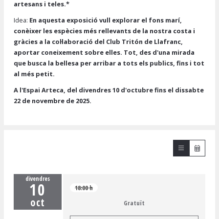
artesans i teles.*
Idea:
En aquesta exposició vull explorar el fons marí,
conèixer les espècies més rellevants de la nostra costa i
gràcies a la col·laboració del Club Tritón de Llafranc,
aportar coneixement sobre elles. Tot, des d'una mirada
que busca la bellesa per arribar a tots els publics, fins i tot
al més petit.
A l'Espai Arteca, del divendres 10 d'octubre fins el dissabte
22 de novembre de 2025.
divendres
10
18:00 h
oct
Gratuït