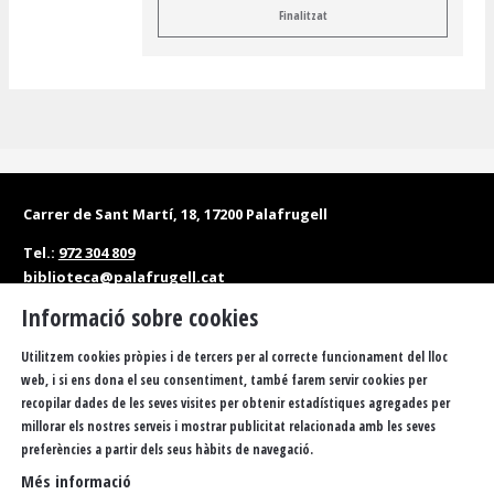
Finalitzat
Carrer de Sant Martí, 18, 17200 Palafrugell
Tel.:
972 304 809
biblioteca@palafrugell.cat
Informació sobre cookies
Matins: de dilluns a dissabte, de 10 a 13.30 h
Tardes: de dilluns a divendres, de 16.30 a 20 h
Utilitzem cookies pròpies i de tercers per al correcte funcionament del lloc
web, i si ens dona el seu consentiment, també farem servir cookies per
Accessibilitat
Política de privacitat
Sitemap
recopilar dades de les seves visites per obtenir estadístiques agregades per
millorar els nostres serveis i mostrar publicitat relacionada amb les seves
Avís Legal
Ús de Cookies
FAQS
Butlletí
Contacteu
preferències a partir dels seus hàbits de navegació.
Més informació