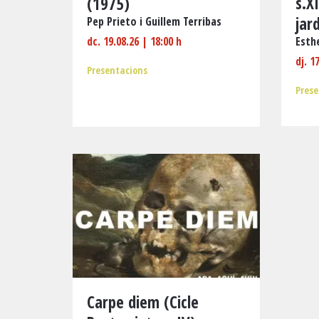
s.X
(1975)
jar
Pep Prieto i Guillem Terribas
dc. 19.08.26
|
18:00 h
Esth
dj. 1
Presentacions
Prese
Carpe diem (Cicle