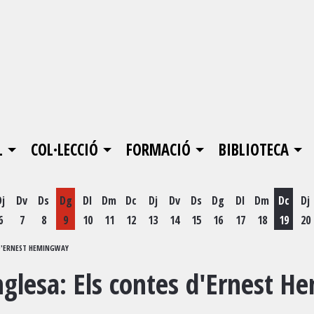
L
COL·LECCIÓ
FORMACIÓ
BIBLIOTECA
Dj
Dv
Ds
Dg
Dl
Dm
Dc
Dj
Dv
Ds
Dg
Dl
Dm
Dc
Dj
6
7
8
9
10
11
12
13
14
15
16
17
18
19
20
Dimecr
 D'ERNEST HEMINGWAY
anglesa: Els contes d'Ernest 