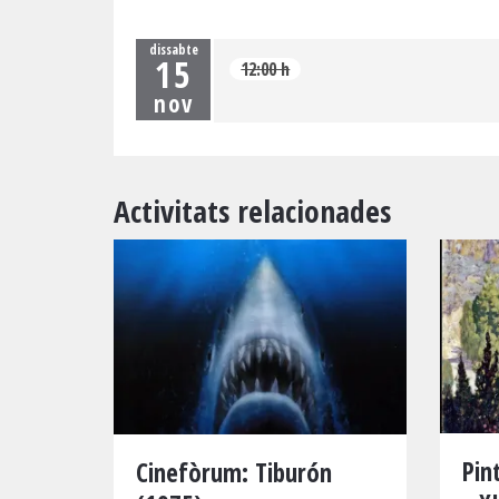
dissabte
15
12:00 h
nov
Activitats relacionades
Pin
Cinefòrum: Tiburón