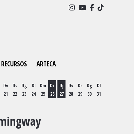
Link a instagram
Link a youtube
Link a facebo
Link a tick
RECURSOS
ARTECA
Dv
Ds
Dg
Dl
Dm
Dc
Dj
Dv
Ds
Dg
Dl
21
22
23
24
25
26
27
28
29
30
31
es 19 d'agost
Dimecres 26 d'agost
Dijous 27 d'agost
Hemingway