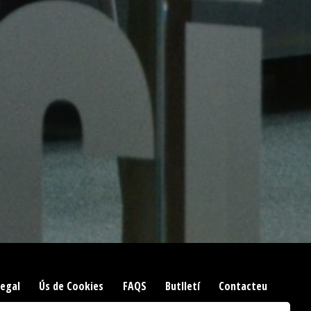
Legal
|
Ús de Cookies
|
FAQS
|
Butlletí
|
Contacteu