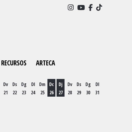
Link a instagram
Link a youtube
Link a facebo
Link a tick
RECURSOS
ARTECA
Dv
Ds
Dg
Dl
Dm
Dc
Dj
Dv
Ds
Dg
Dl
21
22
23
24
25
26
27
28
29
30
31
es 19 d'agost
Dimecres 26 d'agost
Dijous 27 d'agost