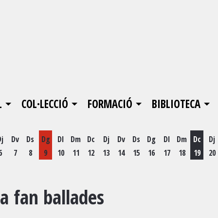
L
COL·LECCIÓ
FORMACIÓ
BIBLIOTECA
Dj
Dv
Ds
Dg
Dl
Dm
Dc
Dj
Dv
Ds
Dg
Dl
Dm
Dc
Dj
6
7
8
9
10
11
12
13
14
15
16
17
18
19
20
Dimecr
ça fan ballades