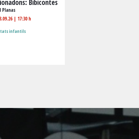
lionadons: Bibicontes
d Planas
3.09.26
|
17:30 h
itats infantils