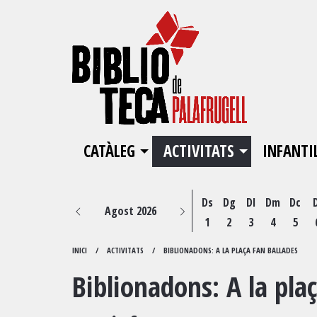
CATÀLEG
ACTIVITATS
INFANTI
Ds
Dg
Dl
Dm
Dc
Agost 2026
1
2
3
4
5
INICI
ACTIVITATS
BIBLIONADONS: A LA PLAÇA FAN BALLADES
Biblionadons: A la pla