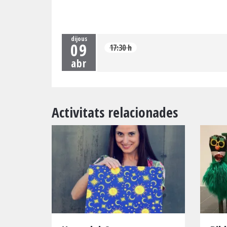
dijous
09
17:30 h
abr
Activitats relacionades