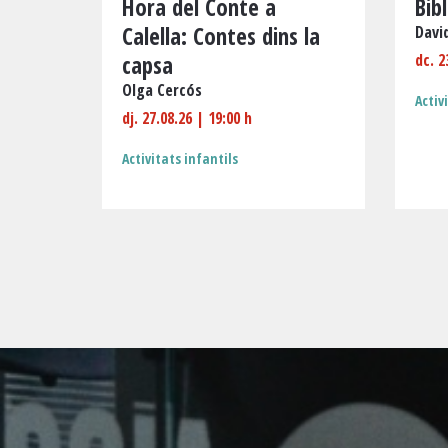
Hora del Conte a
Bib
Calella: Contes dins la
Davi
capsa
dc. 2
Olga Cercós
Activ
dj. 27.08.26
|
19:00 h
Activitats infantils