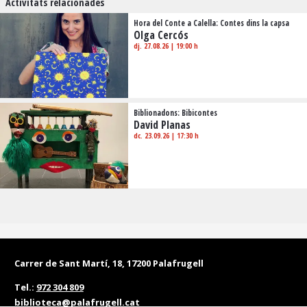
Activitats relacionades
Hora del Conte a Calella: Contes dins la capsa
Olga Cercós
dj. 27.08.26
|
19:00 h
Biblionadons: Bibicontes
David Planas
dc. 23.09.26
|
17:30 h
Carrer de Sant Martí, 18, 17200 Palafrugell
Tel.:
972 304 809
biblioteca@palafrugell.cat