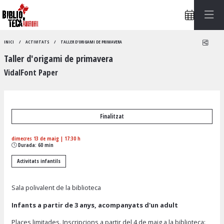
Compa
INICI
ACTIVITATS
TALLER D'ORIGAMI DE PRIMAVERA
Taller d'origami de primavera
VidalFont Paper
Finalitzat
dimecres 13 de maig
|
17:30 h
Durada:
60 min
Activitats infantils
Sala polivalent de la biblioteca
Infants a partir de 3 anys, acompanyats d'un adult
Places limitades.
Inscripcions a partir del 4 de maig
a la biblioteca: