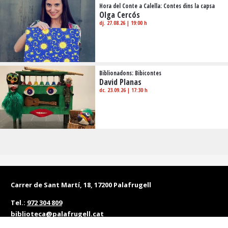
Hora del Conte a Calella: Contes dins la capsa
Olga Cercós
dj. 27.08.26
|
19:00 h
Biblionadons: Bibicontes
David Planas
dc. 23.09.26
|
17:30 h
Carrer de Sant Martí, 18, 17200 Palafrugell
Tel.:
972 304 809
biblioteca@palafrugell.cat