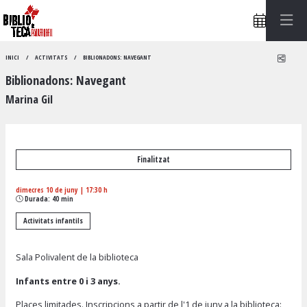
Compa
INICI
ACTIVITATS
BIBLIONADONS: NAVEGANT
Biblionadons: Navegant
Marina Gil
Finalitzat
dimecres 10 de juny
|
17:30 h
Durada:
40 min
Activitats infantils
Sala Polivalent de la biblioteca
Infants entre 0 i 3 anys.
Places limitades.
Inscripcions a partir de l'1 de juny
a la biblioteca: