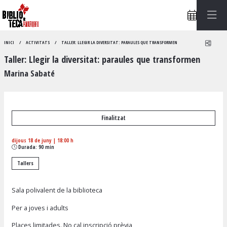
Compa
INICI
ACTIVITATS
TALLER: LLEGIR LA DIVERSITAT: PARAULES QUE TRANSFORMEN
Taller: Llegir la diversitat: paraules que transformen
Marina Sabaté
Finalitzat
dijous 18 de juny
|
18:00 h
Durada:
90 min
Tallers
Sala polivalent de la biblioteca
Per a joves i adults
Places limitades. No cal inscripció prèvia