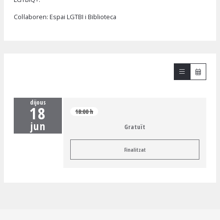
Col·laboren: Espai LGTBI i Biblioteca
dijous
18
18:00 h
jun
Gratuït
Finalitzat