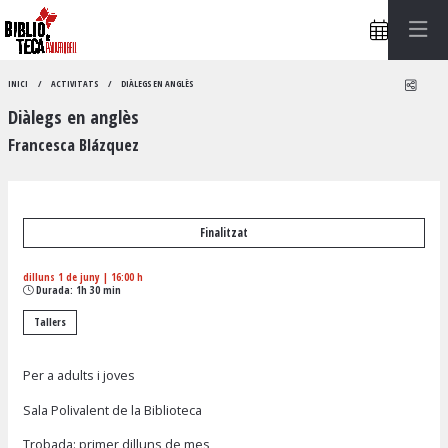
Compa
INICI
ACTIVITATS
DIÀLEGS EN ANGLÈS
Diàlegs en anglès
Francesca Blázquez
Finalitzat
dilluns 1 de juny
|
16:00 h
Durada:
1h 30 min
Tallers
Per a adults i joves
Sala Polivalent de la Biblioteca
Trobada: primer dilluns de mes