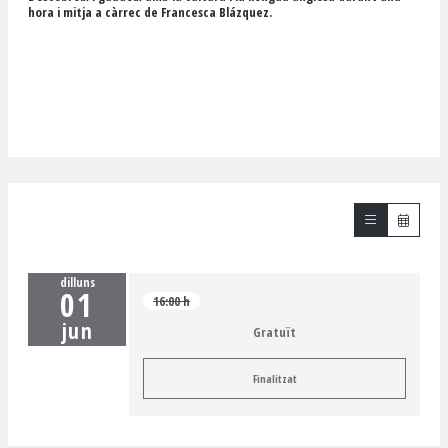
hora i mitja a càrrec de Francesca Blázquez.
dilluns
01
16:00 h
jun
Gratuït
Finalitzat