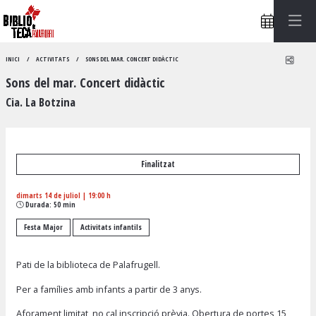
Compa
INICI
ACTIVITATS
SONS DEL MAR. CONCERT DIDÀCTIC
Sons del mar. Concert didàctic
Cia. La Botzina
Finalitzat
dimarts 14 de juliol
|
19:00 h
Durada:
50 min
Festa Major
Activitats infantils
Pati de la biblioteca de Palafrugell.
Per a famílies amb infants a partir de 3 anys.
Aforament limitat, no cal inscripció prèvia. Obertura de portes 15