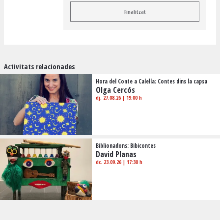
Finalitzat
Activitats relacionades
Hora del Conte a Calella: Contes dins la capsa
Olga Cercós
dj. 27.08.26
|
19:00 h
Biblionadons: Bibicontes
David Planas
dc. 23.09.26
|
17:30 h