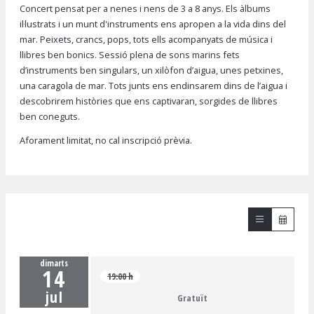
Concert pensat per a nenes i nens de 3 a 8 anys. Els àlbums
il·lustrats i un munt d'instruments ens apropen a la vida dins del
mar. Peixets, crancs, pops, tots ells acompanyats de música i
llibres ben bonics. Sessió plena de sons marins fets
d’instruments ben singulars, un xilòfon d’aigua, unes petxines,
una caragola de mar. Tots junts ens endinsarem dins de l’aigua i
descobrirem històries que ens captivaran, sorgides de llibres
ben coneguts.
Aforament limitat, no cal inscripció prèvia.
dimarts
14
19:00 h
jul
Gratuït