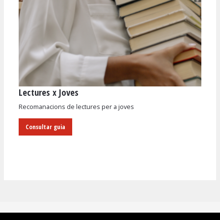
Lectures x Joves
Diapositiva 1 de 1
Recomanacions de lectures per a joves
Consultar guia