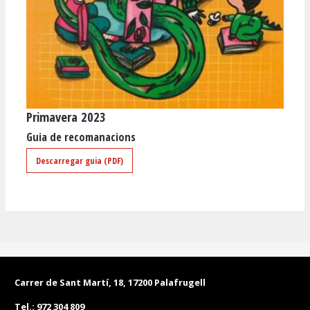
Primavera 2023
Diapositiva 1 de 1
Guia de recomanacions
Descarregar guia (PDF)
Carrer de Sant Martí, 18, 17200 Palafrugell
Tel.:
972 304 809