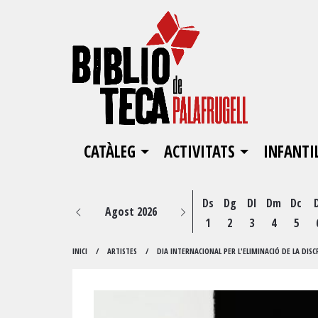
CATÀLEG
ACTIVITATS
INFANTI
Ds
Dg
Dl
Dm
Dc
Agost 2026
1
2
3
4
5
INICI
ARTISTES
DIA INTERNACIONAL PER L'ELIMINACIÓ DE LA DISC