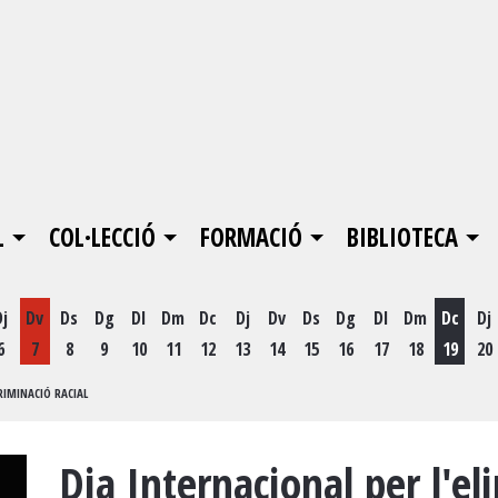
L
COL·LECCIÓ
FORMACIÓ
BIBLIOTECA
Dj
Dv
Ds
Dg
Dl
Dm
Dc
Dj
Dv
Ds
Dg
Dl
Dm
Dc
Dj
6
7
8
9
10
11
12
13
14
15
16
17
18
19
20
Dimecr
RIMINACIÓ RACIAL
Dia Internacional per l'el