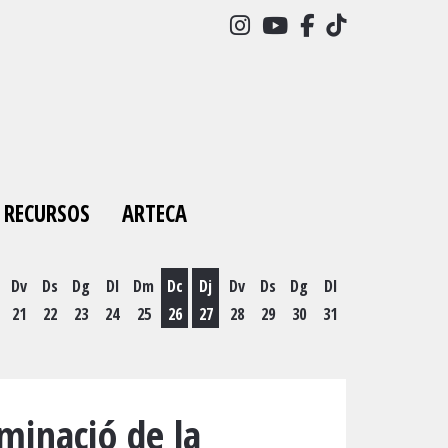
Link a instagram
Link a youtube
Link a facebo
Link a tick
RECURSOS
ARTECA
Dv
Ds
Dg
Dl
Dm
Dc
Dj
Dv
Ds
Dg
Dl
21
22
23
24
25
26
27
28
29
30
31
es 19 d'agost
Dimecres 26 d'agost
Dijous 27 d'agost
iminació de la