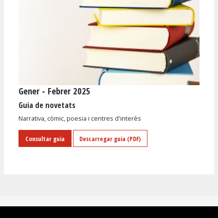
Gener - Febrer 2025
Diapositiva 1 de 1
Guia de novetats
Narrativa, còmic, poesia i centres d'interès
Consultar guia
Descarregar guia (PDF)