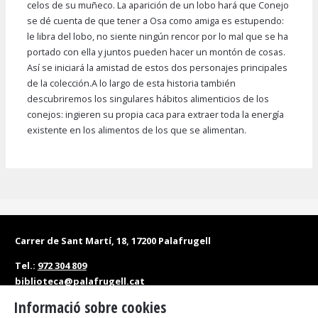
celos de su muñeco. La aparición de un lobo hará que Conejo
se dé cuenta de que tener a Osa como amiga es estupendo:
le libra del lobo, no siente ningún rencor por lo mal que se ha
portado con ella y juntos pueden hacer un montón de cosas.
Así se iniciará la amistad de estos dos personajes principales
de la colección.A lo largo de esta historia también
descubriremos los singulares hábitos alimenticios de los
conejos: ingieren su propia caca para extraer toda la energía
existente en los alimentos de los que se alimentan.
Carrer de Sant Martí, 18, 17200 Palafrugell
Tel.:
972 304 809
biblioteca@palafrugell.cat
Informació sobre cookies
Matins: de dilluns a dissabte, de 10 a 13.30 h