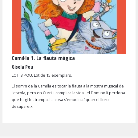
Camil·la 1. La flauta màgica
Diapositiva 1 de 1
Gisela Pou
LOT I3 POU. Lot de 15 exemplars.
El somni de la Camil·la es tocar la flauta a la mostra musical de
l’escola, pero en Curri li complica la vida i el Dom no li perdona
que hagi fet trampa. La cosa s’embolicaáquan el lloro
desapareix.