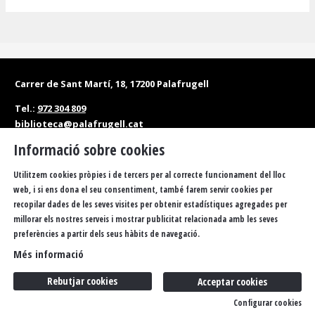
Carrer de Sant Martí, 18, 17200 Palafrugell
Tel.:
972 304 809
biblioteca@palafrugell.cat
Informació sobre cookies
Matins: de dilluns a dissabte, de 10 a 13.30 h
Tardes: de dilluns a divendres, de 16.30 a 20 h
Utilitzem cookies pròpies i de tercers per al correcte funcionament del lloc
web, i si ens dona el seu consentiment, també farem servir cookies per
Accessibilitat
Política de privacitat
Sitemap
recopilar dades de les seves visites per obtenir estadístiques agregades per
millorar els nostres serveis i mostrar publicitat relacionada amb les seves
Avís Legal
Ús de Cookies
FAQS
Butlletí
Contacteu
preferències a partir dels seus hàbits de navegació.
Més informació
Rebutjar cookies
Acceptar cookies
Configurar cookies