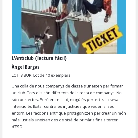
L'Anticlub (lectura fàcil)
Diapositiva 1 de 1
Àngel Burgas
LOT I3 BUR. Lot de 10 exemplars.
Una colla de nous companys de classe s’uneixen per formar
un club. Tots ells són diferents de la resta de companys. No
són perfectes. Però en realitat, ningú és perfecte. La seva
intenció és lluitar contra les injustícies que veuen al seu
entorn. Les “accions anti” que protagonitzen per crear un món
més just els uneixen des de sisè de primària fins a tercer
d’ESO.