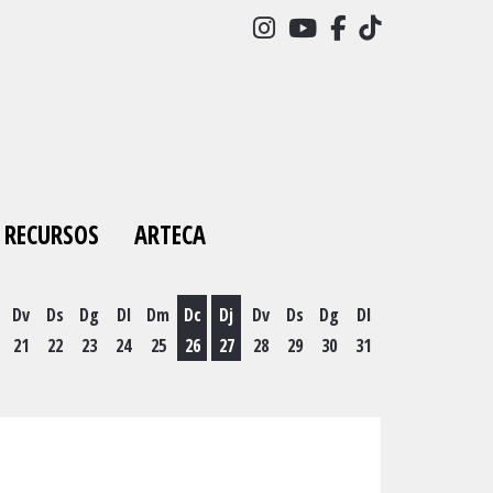
Link a instagram
Link a youtube
Link a facebo
Link a tick
RECURSOS
ARTECA
Dv
Ds
Dg
Dl
Dm
Dc
Dj
Dv
Ds
Dg
Dl
21
22
23
24
25
26
27
28
29
30
31
es 19 d'agost
Dimecres 26 d'agost
Dijous 27 d'agost