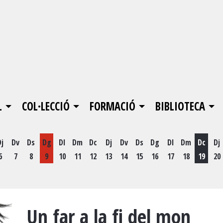
L
COL·LECCIÓ
FORMACIÓ
BIBLIOTECA
Dj
Dv
Ds
Dg
Dl
Dm
Dc
Dj
Dv
Ds
Dg
Dl
Dm
Dc
Dj
6
7
8
9
10
11
12
13
14
15
16
17
18
19
20
Dimecr
Un far a la fi del mon