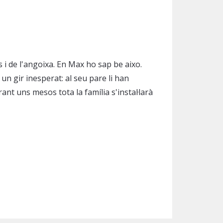
 i de l'angoixa. En Max ho sap be aixo.
n gir inesperat: al seu pare li han
ant uns mesos tota la família s'instal·larà