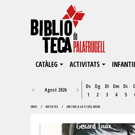
CATÀLEG
ACTIVITATS
INFANTI
Ds
Dg
Dl
Dm
Dc
Agost 2026
1
2
3
4
5
INICI
ARTISTES
UN FAR A LA FI DEL MON