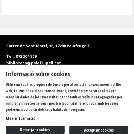
Carrer de Sant Martí, 18, 17200 Palafrugell
Tel.:
972 304 809
biblioteca@palafrugell.cat
Informació sobre cookies
Matins: de dilluns a dissabte, de 10 a 13.30 h
Tardes: de dilluns a divendres, de 16.30 a 20 h
Utilitzem cookies pròpies i de tercers per al correcte funcionament del lloc
web, i si ens dona el seu consentiment, també farem servir cookies per
Accessibilitat
Política de privacitat
Sitemap
recopilar dades de les seves visites per obtenir estadístiques agregades per
millorar els nostres serveis i mostrar publicitat relacionada amb les seves
Avís Legal
Ús de Cookies
FAQS
Butlletí
Contacteu
preferències a partir dels seus hàbits de navegació.
Més informació
Rebutjar cookies
Acceptar cookies