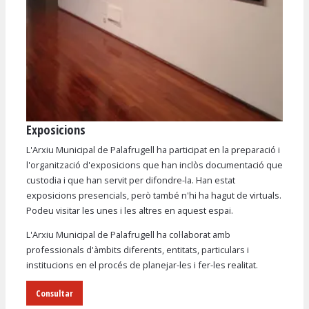
Exposicions
Diapositiva 1 de 1
L'Arxiu Municipal de Palafrugell ha participat en la preparació i
l'organització d'exposicions que han inclòs documentació que
custodia i que han servit per difondre-la. Han estat
exposicions presencials, però també n'hi ha hagut de virtuals.
Podeu visitar les unes i les altres en aquest espai.
L'Arxiu Municipal de Palafrugell ha col·laborat amb
professionals d'àmbits diferents, entitats, particulars i
institucions en el procés de planejar-les i fer-les realitat.
Consultar