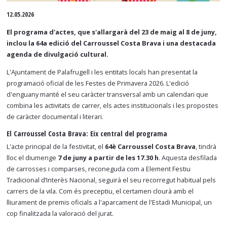
Diapositiva 1 de 1
12.05.2026
El programa d'actes, que s'allargarà del 23 de maig al 8 de juny,
inclou la 64a edició del Carroussel Costa Brava i una destacada
agenda de divulgació cultural.
L'Ajuntament de Palafrugell i les entitats locals han presentat la
programació oficial de les Festes de Primavera 2026. L'edició
d'enguany manté el seu caràcter transversal amb un calendari que
combina les activitats de carrer, els actes institucionals i les propostes
de caràcter documental i literari.
El Carroussel Costa Brava: Eix central del programa
L'acte principal de la festivitat, el
64è Carroussel Costa Brava
, tindrà
lloc el diumenge
7 de juny a partir de les 17.30 h
. Aquesta desfilada
de carrosses i comparses, reconeguda com a Element Festiu
Tradicional d’Interès Nacional, seguirà el seu recorregut habitual pels
carrers de la vila. Com és preceptiu, el certamen clourà amb el
lliurament de premis oficials a l'aparcament de l'Estadi Municipal, un
cop finalitzada la valoració del jurat.