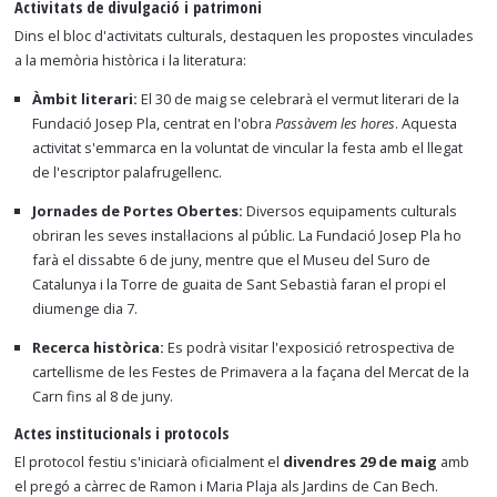
Activitats de divulgació i patrimoni
Dins el bloc d'activitats culturals, destaquen les propostes vinculades
a la memòria històrica i la literatura:
Àmbit literari:
El 30 de maig se celebrarà el vermut literari de la
Fundació Josep Pla, centrat en l'obra
Passàvem les hores
. Aquesta
activitat s'emmarca en la voluntat de vincular la festa amb el llegat
de l'escriptor palafrugellenc.
Jornades de Portes Obertes:
Diversos equipaments culturals
obriran les seves instal·lacions al públic. La Fundació Josep Pla ho
farà el dissabte 6 de juny, mentre que el Museu del Suro de
Catalunya i la Torre de guaita de Sant Sebastià faran el propi el
diumenge dia 7.
Recerca històrica:
Es podrà visitar l'exposició retrospectiva de
cartellisme de les Festes de Primavera a la façana del Mercat de la
Carn fins al 8 de juny.
Actes institucionals i protocols
El protocol festiu s'iniciarà oficialment el
divendres 29 de maig
amb
el pregó a càrrec de Ramon i Maria Plaja als Jardins de Can Bech.