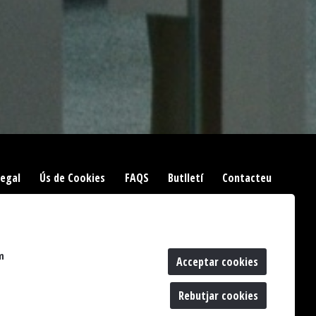
Legal
|
Ús de Cookies
|
FAQS
|
Butlletí
|
Contacteu
m
Acceptar cookies
Rebutjar cookies