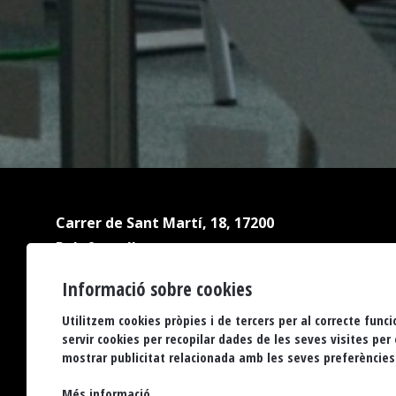
Carrer de Sant Martí, 18, 17200
Palafrugell
Tel.:
Informació sobre cookies
972 304 809
biblioteca@palafrugell.cat
Utilitzem cookies pròpies i de tercers per al correcte fun
servir cookies per recopilar dades de les seves visites per
Matins: de dilluns a dissabte, de 10 a 13.30 h
mostrar publicitat relacionada amb les seves preferències
Tardes: de dilluns a divendres, de 16.30 a 20 h
Més informació