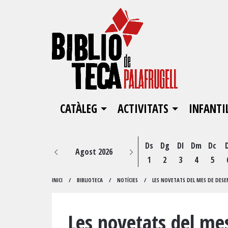
CATÀLEG
ACTIVITATS
INFANTI
Ds
Dg
Dl
Dm
Dc
Agost 2026
1
2
3
4
5
INICI
BIBLIOTECA
NOTÍCIES
LES NOVETATS DEL MES DE DESE
Les novetats del mes