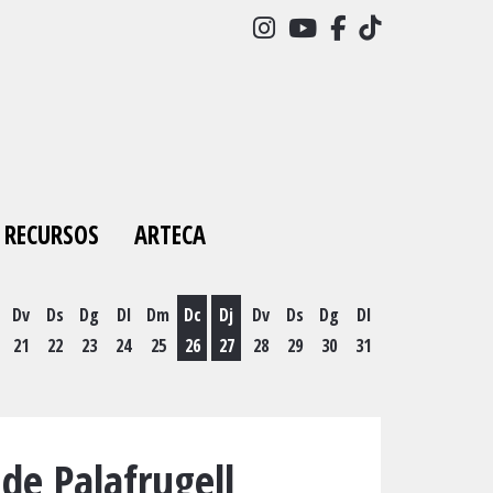
Link a instagram
Link a youtube
Link a facebo
Link a tick
RECURSOS
ARTECA
Dv
Ds
Dg
Dl
Dm
Dc
Dj
Dv
Ds
Dg
Dl
21
22
23
24
25
26
27
28
29
30
31
es 19 d'agost
Dimecres 26 d'agost
Dijous 27 d'agost
de Palafrugell