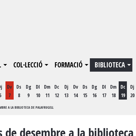
L
COL·LECCIÓ
FORMACIÓ
BIBLIOTECA
Dj
Dv
Ds
Dg
Dl
Dm
Dc
Dj
Dv
Ds
Dg
Dl
Dm
Dc
Dj
6
7
8
9
10
11
12
13
14
15
16
17
18
19
20
Dimecr
MBRE A LA BIBLIOTECA DE PALAFRUGELL
 de desembre a la biblioteca 