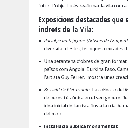
futur. L'objectiu és reafirmar la vila com a
Exposicions destacades que e
indrets de la Vila:
Paisatge amb figures (Artistes de l’Empordà
diversitat d’estils, tècniques i mirades 
Una setantena d’obres de gran format, 
països com Angola, Burkina Faso, Cameru
l’artista Guy Ferrer, mostra unes creac
Bozzetti de Pietrasanta.
La col·lecció del
M
de peces i és única en el seu gènere. R
idea inicial de l’artista fins a la tria de
del món.
Instal·lació pública monumental
: