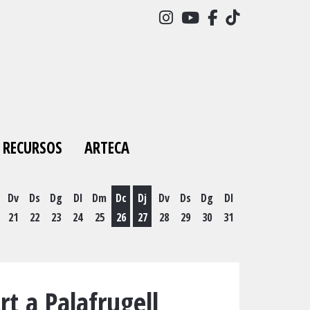
Link a instagram
Link a youtube
Link a facebo
Link a tick
RECURSOS
ARTECA
Dv
Ds
Dg
Dl
Dm
Dc
Dj
Dv
Ds
Dg
Dl
21
22
23
24
25
26
27
28
29
30
31
es 19 d'agost
Dimecres 26 d'agost
Dijous 27 d'agost
rt a Palafrugell