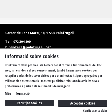
Carrer de Sant Martí, 18, 17200 Palafrugell
Tel.:
972 304 809
biblioteca@palafrugell.cat
Informació sobre cookies
Matins: de dilluns a dissabte, de 10 a 13.30 h
Tardes: de dilluns a divendres, de 16.30 a 20 h
Utilitzem cookies pròpies i de tercers per al correcte funcionament del lloc
web, i si ens dona el seu consentiment, també farem servir cookies per
Accessibilitat
Política de privacitat
Sitemap
recopilar dades de les seves visites per obtenir estadístiques agregades per
millorar els nostres serveis i mostrar publicitat relacionada amb les seves
Avís Legal
Ús de Cookies
FAQS
Butlletí
Contacteu
preferències a partir dels seus hàbits de navegació.
Més informació
Rebutjar cookies
Acceptar cookies
Configurar cookies