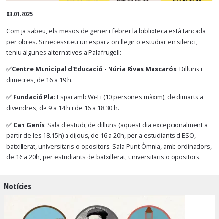
Diapositiva 1 de 1
03.01.2025
Com ja sabeu, els mesos de gener i febrer la biblioteca està tancada
per obres. Si necessiteu un espai a on llegir o estudiar en silenci,
teniu algunes alternatives a Palafrugell:
✅
Centre Municipal d'Educació - Núria Rivas Mascarós
: Dilluns i
dimecres, de 16 a 19 h.
✅
Fundació Pla
: Espai amb Wi-Fi (10 persones màxim), de dimarts a
divendres, de 9 a 14 h i de 16 a 18.30 h.
✅
Can Genís
: Sala d'estudi, de dilluns (aquest dia excepcionalment a
partir de les 18.15h) a dijous, de 16 a 20h, per a estudiants d'ESO,
batxillerat, universitaris o opositors. Sala Punt Òmnia, amb ordinadors,
de 16 a 20h, per estudiants de batxillerat, universitaris o opositors.
Notícies