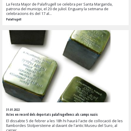
La Festa Major de Palafrugell se celebra per Santa Margarida,
patrona del municipi, el 20 de juliol. Enguany la setmana de
celebracions és del 17 al...
Palafrugell
31.01.2022
Actes en record dels deportats palafrugellencs als camps nazis
El dissabte 5 de febrer a les 18h hi haurà l'acte de col·locació de les
llambordes Stolpersteine al davant de l'antic Museu del Suro, al
carrer...