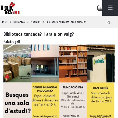
Compa
INICI
BIBLIOTECA
NOTÍCIES
BIBLIOTECA TANCADA? I ARA A ON VAIG?
Biblioteca tancada? I ara a on vaig?
Palafrugell