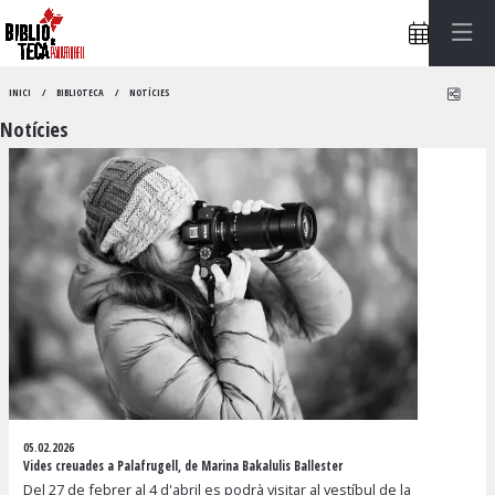
Compa
INICI
BIBLIOTECA
NOTÍCIES
Notícies
05.02.2026
Vides creuades a Palafrugell, de Marina Bakalulis Ballester
Del 27 de febrer al 4 d'abril es podrà visitar al vestíbul de la