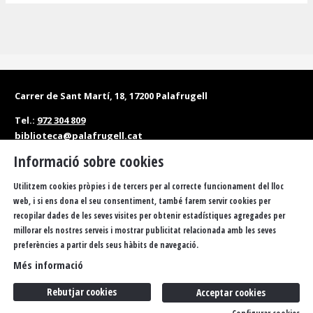
Carrer de Sant Martí, 18, 17200 Palafrugell
Tel.:
972 304 809
biblioteca@palafrugell.cat
Informació sobre cookies
Matins: de dilluns a dissabte, de 10 a 13.30 h
Tardes: de dilluns a divendres, de 16.30 a 20 h
Utilitzem cookies pròpies i de tercers per al correcte funcionament del lloc
web, i si ens dona el seu consentiment, també farem servir cookies per
Accessibilitat
Política de privacitat
Sitemap
recopilar dades de les seves visites per obtenir estadístiques agregades per
millorar els nostres serveis i mostrar publicitat relacionada amb les seves
Avís Legal
Ús de Cookies
FAQS
Butlletí
Contacteu
preferències a partir dels seus hàbits de navegació.
Més informació
Rebutjar cookies
Acceptar cookies