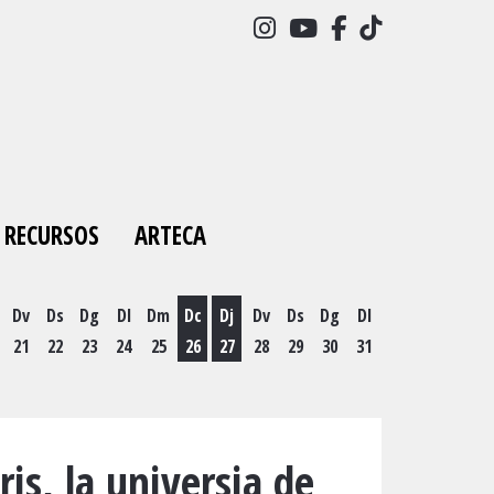
Link a instagram
Link a youtube
Link a facebo
Link a tick
RECURSOS
ARTECA
Dv
Ds
Dg
Dl
Dm
Dc
Dj
Dv
Ds
Dg
Dl
21
22
23
24
25
26
27
28
29
30
31
es 19 d'agost
Dimecres 26 d'agost
Dijous 27 d'agost
ris, la universia de