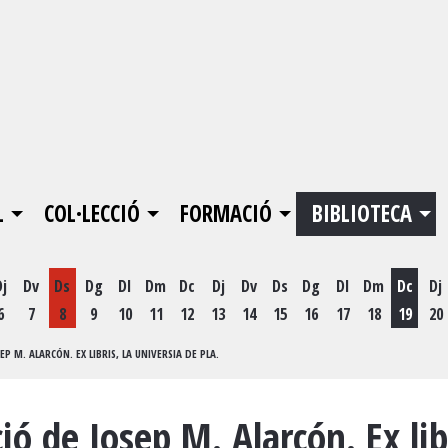
L
COL·LECCIÓ
FORMACIÓ
BIBLIOTECA
Dj
Dv
Ds
Dg
Dl
Dm
Dc
Dj
Dv
Ds
Dg
Dl
Dm
Dc
Dj
6
7
8
9
10
11
12
13
14
15
16
17
18
19
20
Dimecr
P M. ALARCÓN. EX LIBRIS, LA UNIVERSIA DE PLA.
ió de Josep M. Alarcón. Ex lib