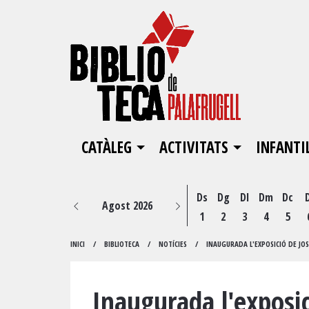
CATÀLEG
ACTIVITATS
INFANTI
Ds
Dg
Dl
Dm
Dc
Agost 2026
1
2
3
4
5
INICI
BIBLIOTECA
NOTÍCIES
INAUGURADA L'EXPOSICIÓ DE JOSE
Inaugurada l'exposic