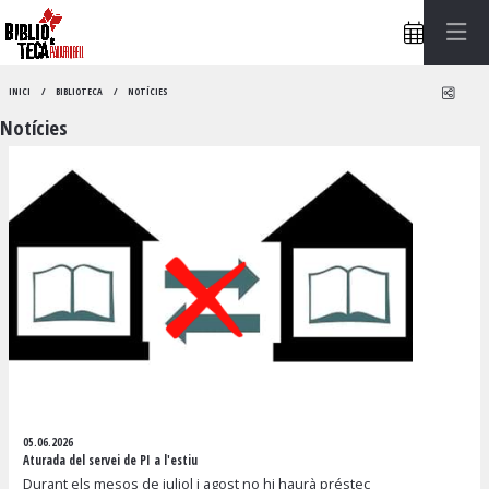
Compa
INICI
BIBLIOTECA
NOTÍCIES
Notícies
05.06.2026
Aturada del servei de PI a l'estiu
Durant els mesos de juliol i agost no hi haurà préstec